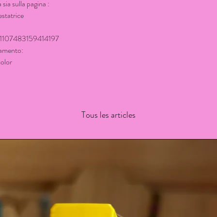
sia sulla pagina :
statrice
s/1107483159414197
damento:
olor
Tous les articles