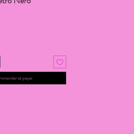
etro Nero
mmander et payer