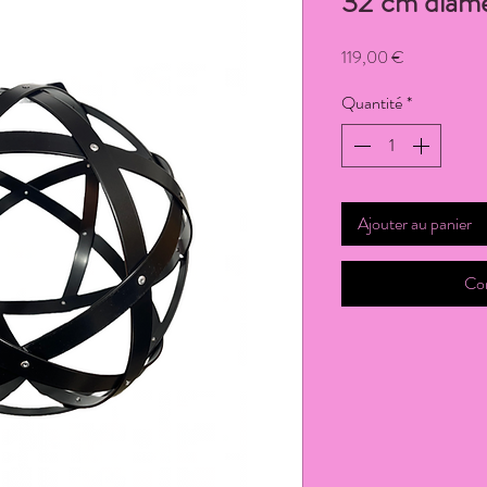
32 cm diam
Prix
119,00 €
Quantité
*
Ajouter au panier
Co