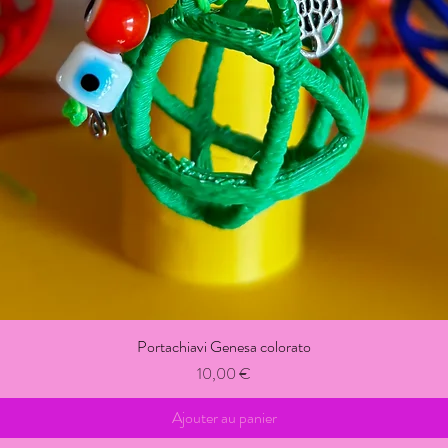
Portachiavi Genesa colorato
Prix
10,00 €
Ajouter au panier