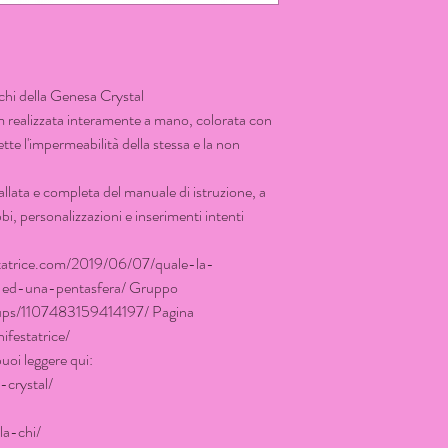
rchi della Genesa Crystal
m realizzata interamente a mano, colorata con
e l'impermeabilità della stessa e la non
lata e completa del manuale di istruzione, a
bbi, personalizzazioni e inserimenti intenti
statrice.com/2019/06/07/quale-la-
l-ed-una-pentasfera/ Gruppo
ups/1107483159414197/ Pagina
festatrice/
uoi leggere qui:
-crystal/
la-chi/