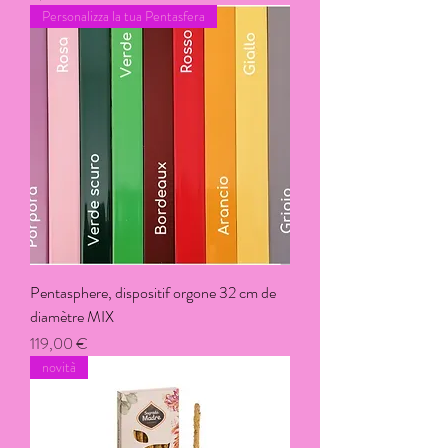
Personalizza la tua Pentasfera
Pentasphere, dispositif orgone 32 cm de
diamètre MIX
Prix
119,00 €
novità