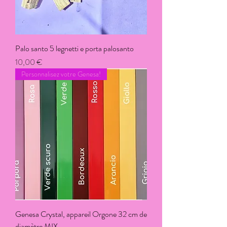
Palo santo 5 legnetti e porta palosanto
Prix
10,00 €
Personnalisez votre Genesa!
Genesa Crystal, appareil Orgone 32 cm de
diamètre MIX